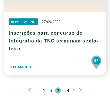
27/09/2023
REPORTAGENS
Inscrições para concurso de
fotografia da TNC terminam sexta-
feira
BR
LEIA MAIS
«
‹
›
»
1
2
3
... 4