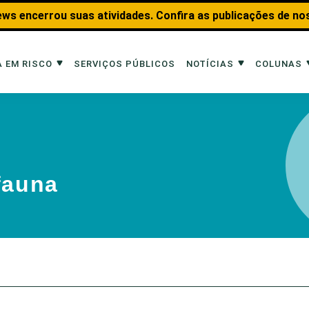
ws encerrou suas atividades. Confira as publicações de no
 EM RISCO
SERVIÇOS PÚBLICOS
NOTÍCIAS
COLUNAS
Risco
Notícias
Colunas
imais
Reportagens
Aquáticos
fauna
Analisando os Fatos
Educação Amb
 Transportes
Entrevistas
Fauna e Tran
tat
Web Stories
Invertebrados
Na Linha de F
Observação d