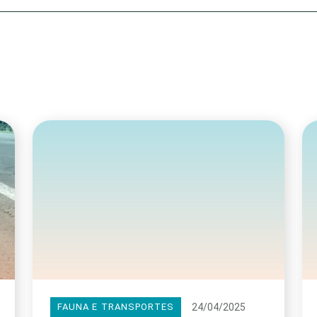
Olha o Bicho!
Photo Animal
Políticas Públ
Saúde, Bicho 
Segunda Cha
Túnel do Tem
Universo Cetr
24/04/2025
FAUNA E TRANSPORTES