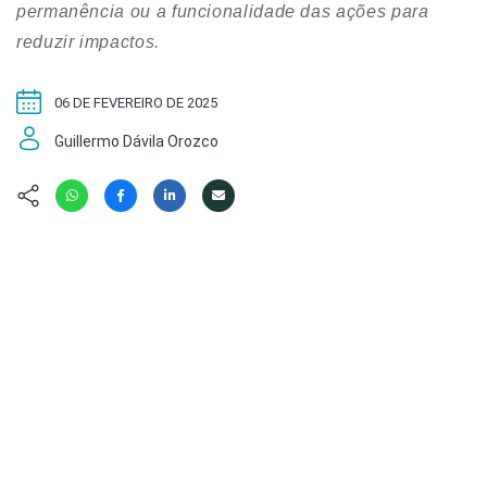
Hábitat
Contato/Mídia
permanência ou a funcionalidade das ações para
Invertebra
Kit
reduzir impactos.
Na Linha d
Livros do 
Observaçã
06 DE FEVEREIRO DE 2025
Nova Gera
Olha o Bic
#VotePor
Guillermo Dávila Orozco
Photo Ani
Missão Fa
Políticas 
Cursos
Saúde, Bic
Segunda C
Túnel do 
Universo C