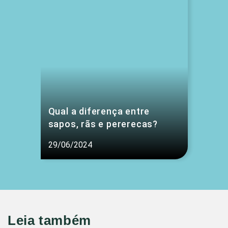
Qual a diferença entre
sapos, rãs e pererecas?
29/06/2024
Leia também