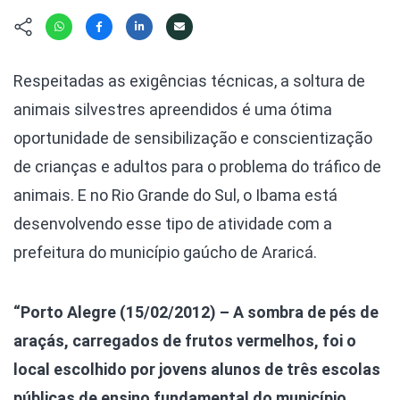
Hábitat
Contato/Mídia
Invertebra
Kit
Na Linha d
Livros do 
Observaçã
Respeitadas as exigências técnicas, a soltura de
Nova Gera
Olha o Bic
animais silvestres apreendidos é uma ótima
#VotePor
Photo Ani
oportunidade de sensibilização e conscientização
Missão Fa
Políticas 
de crianças e adultos para o problema do tráfico de
Cursos
Saúde, Bic
animais. E no Rio Grande do Sul, o Ibama está
Segunda C
desenvolvendo esse tipo de atividade com a
Túnel do 
prefeitura do município gaúcho de Araricá.
Universo C
“Porto Alegre (15/02/2012) – A sombra de pés de
araçás, carregados de frutos vermelhos, foi o
local escolhido por jovens alunos de três escolas
públicas de ensino fundamental do município