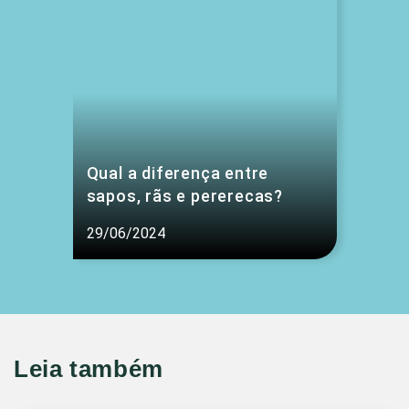
Qual a diferença entre
sapos, rãs e pererecas?
29/06/2024
Leia também