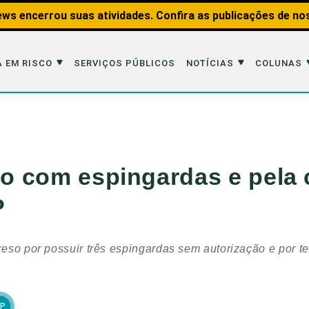
ws encerrou suas atividades. Confira as publicações de no
 EM RISCO
SERVIÇOS PÚBLICOS
NOTÍCIAS
COLUNAS
Risco
Notícias
Colunas
imais
Reportagens
Aquáticos
so com espingardas e pela 
Analisando os Fatos
Educação Amb
P
 Transportes
Entrevistas
Fauna e Tran
tat
Web Stories
Invertebrados
preso por possuir três espingardas sem autorização e por 
Na Linha de F
Observação d
SP