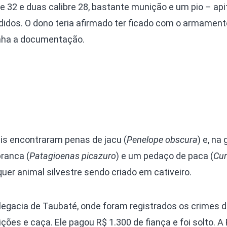
e 32 e duas calibre 28, bastante munição e um pio – api
ndidos. O dono teria afirmado ter ficado com o armamen
tinha a documentação.
ais encontraram penas de jacu (
Penelope obscura
) e, na 
ranca (
Patagioenas picazuro
) e um pedaço de paca (
Cun
lquer animal silvestre sendo criado em cativeiro.
delegacia de Taubaté, onde foram registrados os crimes 
ções e caça. Ele pagou R$ 1.300 de fiança e foi solto. A