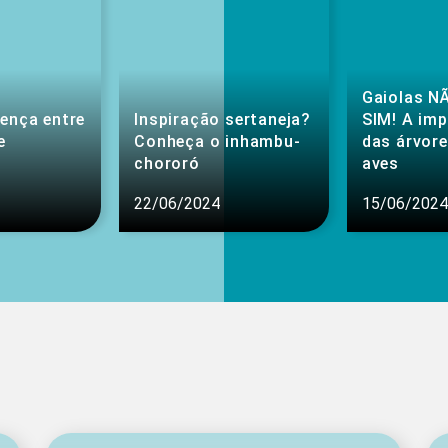
Gaiolas NÃ
rença entre
Inspiração sertaneja?
SIM! A im
e
Conheça o inhambu-
das árvore
chororó
aves
22/06/2024
15/06/2024