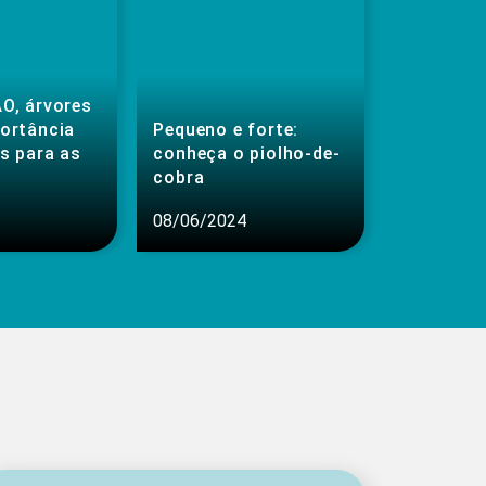
O, árvores
portância
Pequeno e forte:
s para as
conheça o piolho-de-
cobra
08/06/2024