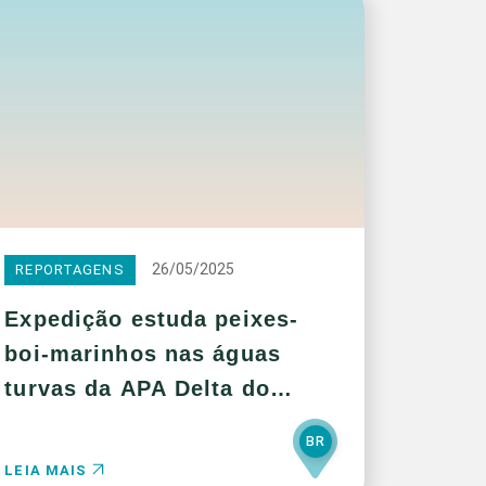
26/05/2025
REPORTAGENS
Expedição estuda peixes-
boi-marinhos nas águas
turvas da APA Delta do
Parnaíba
BR
LEIA MAIS