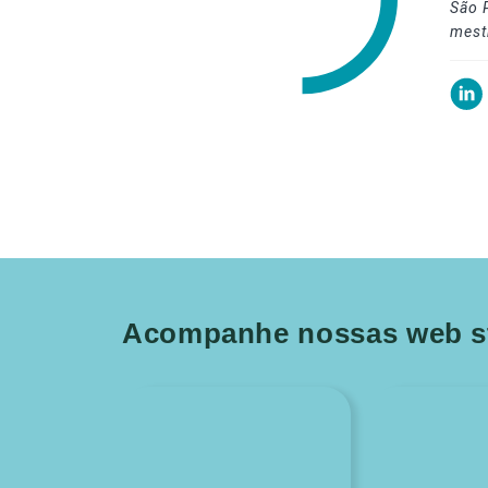
São 
mest
Acompanhe nossas web st