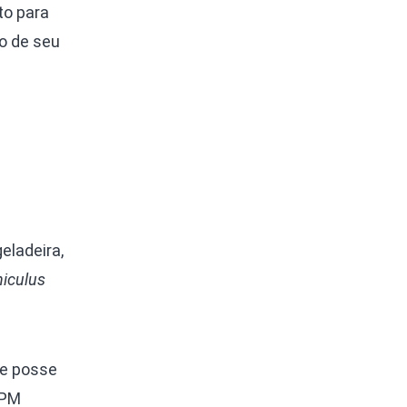
to para
to de seu
geladeira,
iculus
de posse
 PM