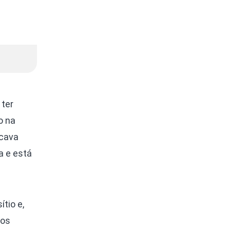
 ter
o na
icava
a e está
tio e,
dos