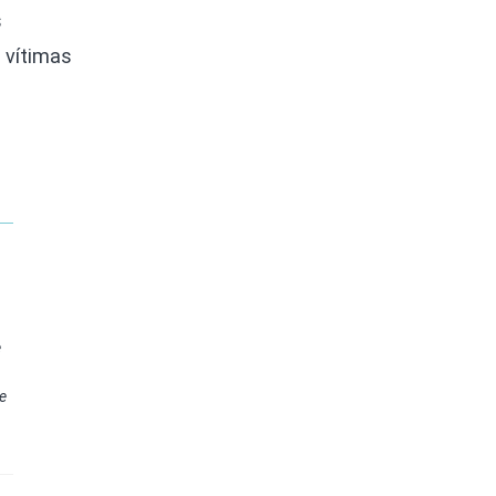
s
 vítimas
e
e