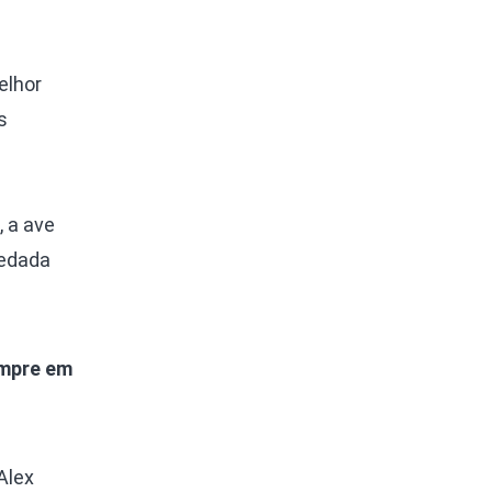
elhor
s
, a ave
redada
empre em
Alex