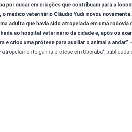
Olha o Bicho!
ba por ousar em criações que contribuam para a loco
Photo Animal
, o médico veterinário Cláudio Yudi inovou novamente.
Políticas Públ
ema adulta que havia sido atropelada em uma rodovia 
hada ao hospital veterinário da cidade e, após os exa
Saúde, Bicho 
 e criou uma prótese para auxiliar o animal a andar.”
–
Segunda Cha
e atropelamento ganha prótese em Uberaba”, publicada 
Túnel do Tem
Universo Cetr