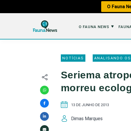
O Fauna Ne
O FAUNA NEWS
FAUNA
O Fauna News
Fauna em 
NOTÍCIAS
ANALISANDO OS
Sobre nós
Tráfico de An
Seriema atrop
Equipe
Caça
morreu ecolo
Parceiros
Impactos dos
Republique
Perda de Hábi
13 DE JUNHO DE 2013
Publique no Fauna
Dimas Marques
Contato/Mídia Kit