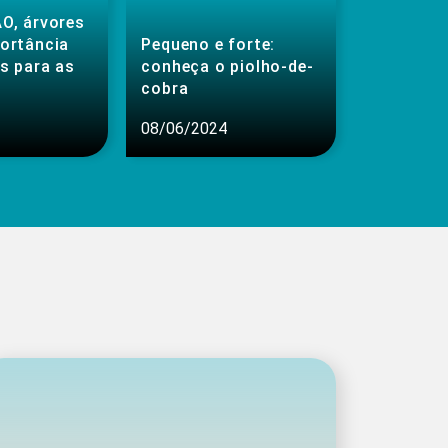
O, árvores
portância
Pequeno e forte:
s para as
conheça o piolho-de-
cobra
08/06/2024