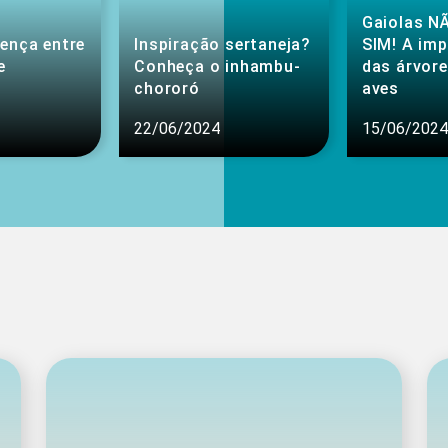
Gaiolas NÃ
rença entre
Inspiração sertaneja?
SIM! A im
e
Conheça o inhambu-
das árvore
chororó
aves
22/06/2024
15/06/2024