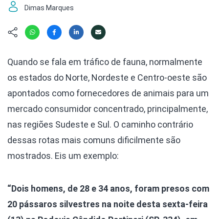
Hábitat
Contato/Mídia
Invertebra
Dimas Marques
Kit
Na Linha d
Livros do 
Observaçã
Nova Gera
Olha o Bic
Quando se fala em tráfico de fauna, normalmente
#VotePor
Photo Ani
os estados do Norte, Nordeste e Centro-oeste são
Missão Fa
Políticas 
Cursos
apontados como fornecedores de animais para um
Saúde, Bic
mercado consumidor concentrado, principalmente,
Segunda C
nas regiões Sudeste e Sul. O caminho contrário
Túnel do 
Universo C
dessas rotas mais comuns dificilmente são
mostrados. Eis um exemplo:
“Dois homens, de 28 e 34 anos, foram presos com
20 pássaros silvestres na noite desta sexta-feira