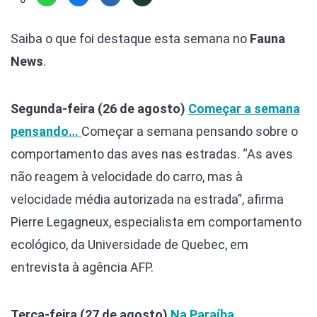
Hábitat
Contato/Mídia
Invertebra
Kit
Na Linha d
Saiba o que foi destaque esta semana no
Fauna
Livros do 
Observaçã
News
.
Nova Gera
Olha o Bic
#VotePor
Photo Ani
Segunda-feira (26 de agosto)
Começar a semana
Missão Fa
Políticas 
pensando…
Começar a semana pensando sobre o
Cursos
Saúde, Bic
comportamento das aves nas estradas. “As aves
Segunda C
não reagem à velocidade do carro, mas à
Túnel do 
velocidade média autorizada na estrada”, afirma
Universo C
Pierre Legagneux, especialista em comportamento
ecológico, da Universidade de Quebec, em
entrevista à agência AFP.
Terça-feira (27 de agosto)
Na Paraíba,