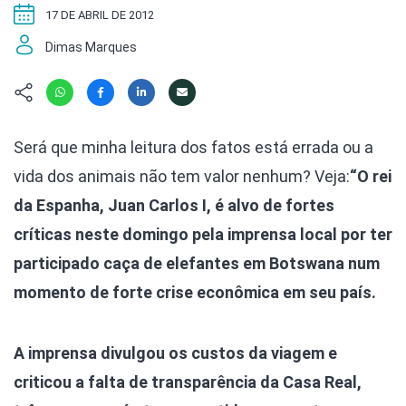
Hábitat
Contato/Mídia
Invertebra
17 DE ABRIL DE 2012
Kit
Na Linha d
Dimas Marques
Livros do 
Observaçã
Nova Gera
Olha o Bic
#VotePor
Photo Ani
Missão Fa
Será que minha leitura dos fatos está errada ou a
Políticas 
Cursos
vida dos animais não tem valor nenhum? Veja:
Saúde, Bic
“O rei
Segunda C
da Espanha, Juan Carlos I, é alvo de fortes
Túnel do 
críticas neste domingo pela imprensa local por ter
Universo C
participado caça de elefantes em Botswana num
momento de forte crise econômica em seu país.
A imprensa divulgou os custos da viagem e
criticou a falta de transparência da Casa Real,