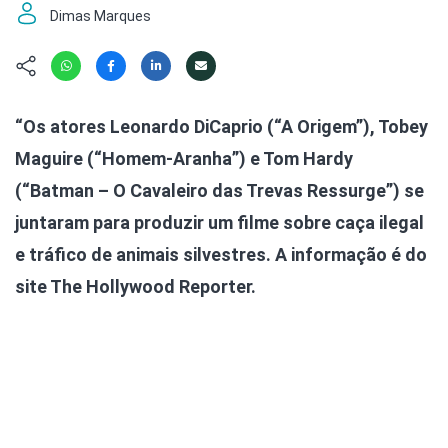
Hábitat
Contato/Mídia
Invertebra
Dimas Marques
Kit
Na Linha d
Livros do 
Observaçã
Nova Gera
Olha o Bic
“Os atores Leonardo DiCaprio (“A Origem”), Tobey
#VotePor
Photo Ani
Maguire (“Homem-Aranha”) e Tom Hardy
Missão Fa
Políticas 
Cursos
(“Batman – O Cavaleiro das Trevas Ressurge”) se
Saúde, Bic
juntaram para produzir um filme sobre caça ilegal
Segunda C
e tráfico de animais silvestres. A informação é do
Túnel do 
Universo C
site The Hollywood Reporter.