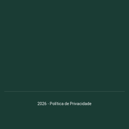
Fauna News
Licença
Creative Commons – Atribuição-SemDerivações 4.0
Internacional
2026
-
Política de Privacidade