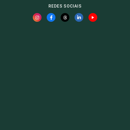
REDES SOCIAIS
Fauna News
Licença
Creative Commons – Atribuição-SemDerivações 4.0