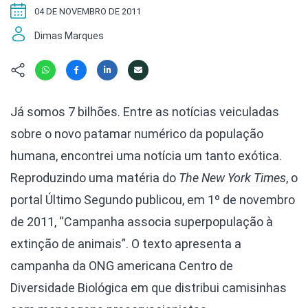
Hábitat
Contato/Mídia
Invertebra
04 DE NOVEMBRO DE 2011
Kit
Na Linha d
Dimas Marques
Livros do 
Observaçã
Nova Gera
Olha o Bic
#VotePor
Photo Ani
Missão Fa
Já somos 7 bilhões. Entre as notícias veiculadas
Políticas 
Cursos
sobre o novo patamar numérico da população
Saúde, Bic
Segunda C
humana, encontrei uma notícia um tanto exótica.
Túnel do 
Reproduzindo uma matéria do
The New York Times
, o
Universo C
portal Último Segundo publicou, em 1º de novembro
de 2011, “Campanha associa superpopulação à
extinção de animais”. O texto apresenta a
campanha da ONG americana Centro de
Diversidade Biológica em que distribui camisinhas