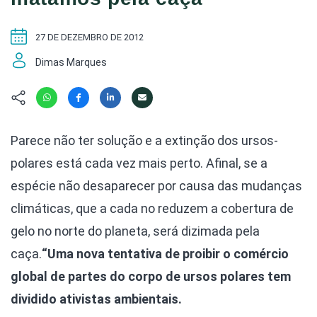
Hábitat
Contato/Mídia
Invertebra
Kit
Na Linha d
27 DE DEZEMBRO DE 2012
Livros do 
Observaçã
Dimas Marques
Nova Gera
Olha o Bic
#VotePor
Photo Ani
Missão Fa
Políticas 
Cursos
Saúde, Bic
Parece não ter solução e a extinção dos ursos-
Segunda C
polares está cada vez mais perto. Afinal, se a
Túnel do 
espécie não desaparecer por causa das mudanças
Universo C
climáticas, que a cada no reduzem a cobertura de
gelo no norte do planeta, será dizimada pela
caça.
“Uma nova tentativa de proibir o comércio
global de partes do corpo de ursos polares tem
dividido ativistas ambientais.