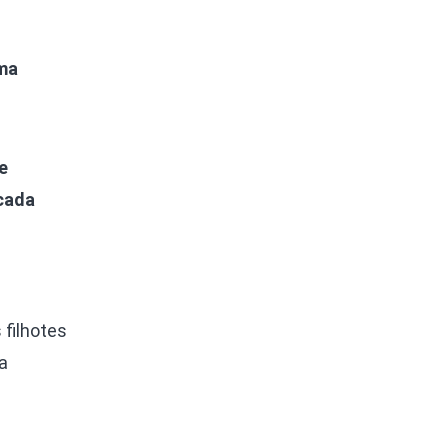
uma
e
 cada
 filhotes
a