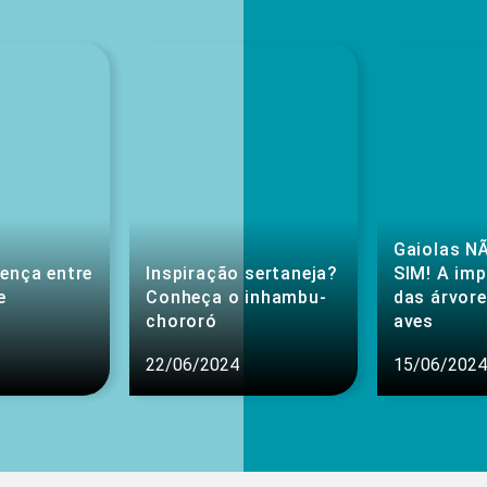
Gaiolas NÃ
rença entre
Inspiração sertaneja?
SIM! A im
e
Conheça o inhambu-
das árvore
chororó
aves
22/06/2024
15/06/2024