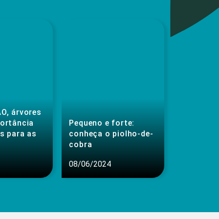
O, árvores
portância
Pequeno e forte:
s para as
conheça o piolho-de-
cobra
08/06/2024