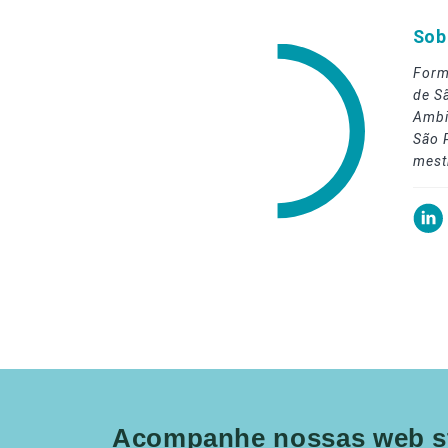
Sob
Form
de S
Ambi
São 
mest
Acompanhe nossas web st