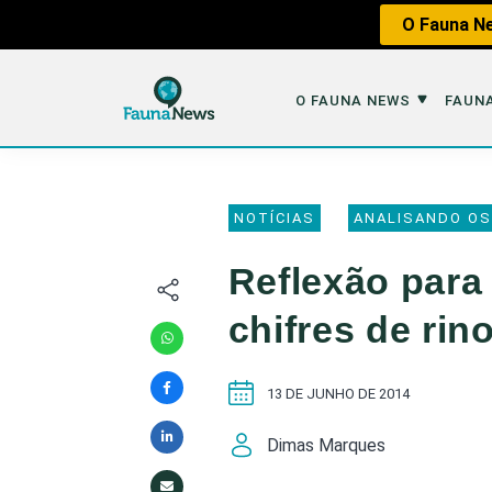
O Fauna Ne
O FAUNA NEWS
FAUNA
O Fauna News
Fauna em 
NOTÍCIAS
ANALISANDO OS
Sobre nós
Tráfico de An
Reflexão para 
Equipe
Caça
chifres de rin
Parceiros
Impactos dos
Republique
Perda de Hábi
13 DE JUNHO DE 2014
Publique no Fauna
Dimas Marques
Contato/Mídia Kit