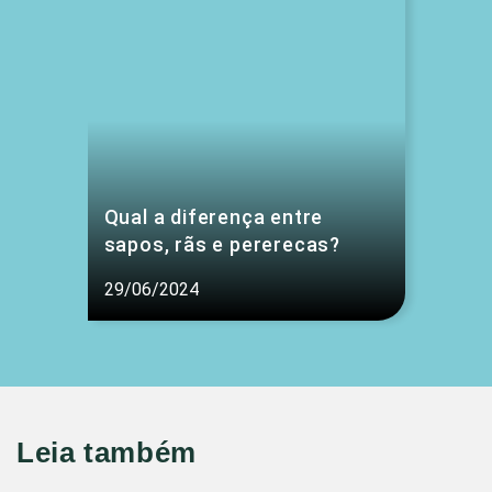
Qual a diferença entre
sapos, rãs e pererecas?
29/06/2024
Leia também