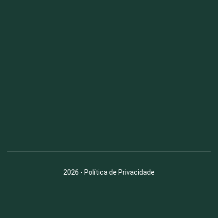
Fauna News
Licença
Creative Commons – Atribuição-SemDerivações 4.0
Internacional
2026
-
Política de Privacidade