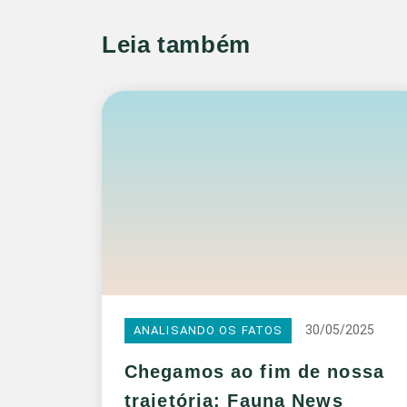
Leia também
30/05/2025
ANALISANDO OS FATOS
Chegamos ao fim de nossa
trajetória: Fauna News