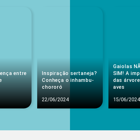
Gaiolas NÃ
rença entre
Inspiração sertaneja?
SIM! A im
e
Conheça o inhambu-
das árvore
chororó
aves
22/06/2024
15/06/2024