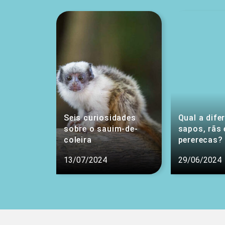
Seis curiosidades
Qual a dife
sobre o sauim-de-
sapos, rãs 
coleira
pererecas?
13/07/2024
29/06/2024