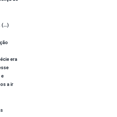
 (…)
ação
écie era
esse
 e
os a ir
as