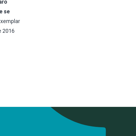
aro
e se
exemplar
e 2016