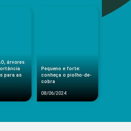
O, árvores
portância
Pequeno e forte:
s para as
conheça o piolho-de-
cobra
08/06/2024