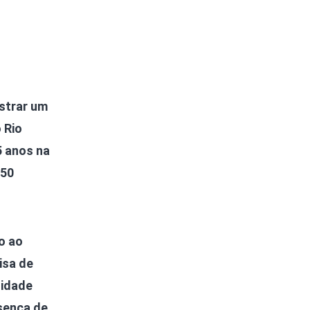
istrar um
 Rio
5 anos na
 50
o ao
isa de
sidade
esença de