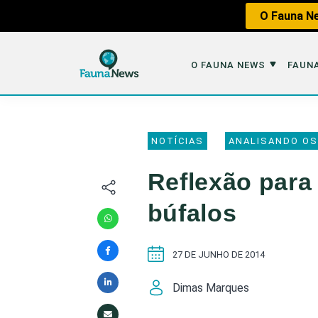
O Fauna Ne
O FAUNA NEWS
FAUNA
O Fauna News
Fauna em 
NOTÍCIAS
ANALISANDO OS
Sobre nós
Tráfico de An
Reflexão para 
Equipe
Caça
búfalos
Parceiros
Impactos dos
Republique
Perda de Hábi
27 DE JUNHO DE 2014
Publique no Fauna
Dimas Marques
Contato/Mídia Kit