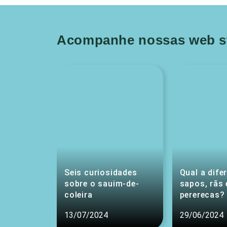
Acompanhe nossas web st
Seis curiosidades
Qual a dife
sobre o sauim-de-
sapos, rãs 
coleira
pererecas?
13/07/2024
29/06/2024