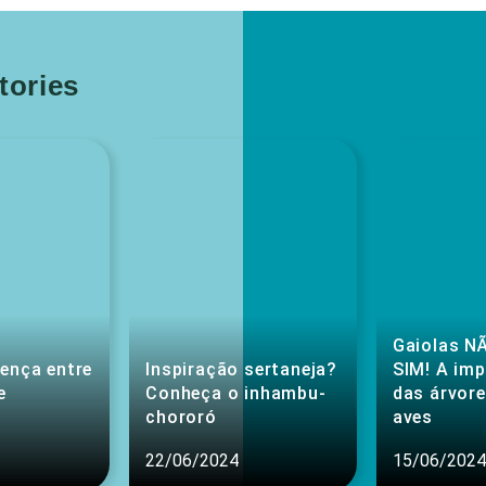
ories
Gaiolas NÃ
rença entre
Inspiração sertaneja?
SIM! A im
e
Conheça o inhambu-
das árvore
chororó
aves
22/06/2024
15/06/2024