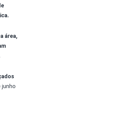
de
ica.
a área,
tam
.
açados
 junho