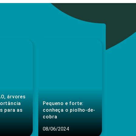
O, árvores
portância
Pequeno e forte:
s para as
conheça o piolho-de-
cobra
08/06/2024