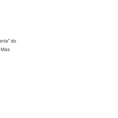
inte” do
… Mas