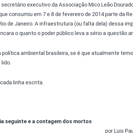
Olha o Bicho!
lo secretário executivo da Associação Mico Leão Dourado
Photo Animal
 que consumiu em 7 e 8 de fevereiro de 2014 parte da R
Políticas Públ
io de Janeiro. A infraestrutura (ou falta dela) dessa im
cara o quanto o poder público leva a sério a questão a
Saúde, Bicho 
Segunda Cha
política ambiental brasileira, se é que atualmente tem
Túnel do Tem
lido.
Universo Cetr
ada linha escrita.
ia seguinte e a contagem dos mortos
por Luis Pa