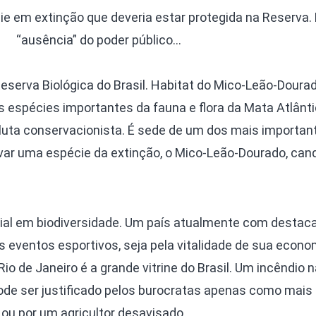
ie em extinção que deveria estar protegida na Reserva.
“ausência” do poder público…
eserva Biológica do Brasil. Habitat do Mico-Leão-Dourad
as espécies importantes da fauna e flora da Mata Atlânt
a luta conservacionista. É sede de um dos mais importan
lvar uma espécie da extinção, o Mico-Leão-Dourado, can
ial em biodiversidade. Um país atualmente com destac
es eventos esportivos, seja pela vitalidade de sua econo
io de Janeiro é a grande vitrine do Brasil. Um incêndio 
ode ser justificado pelos burocratas apenas como mai
 ou por um agricultor desavisado.