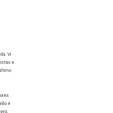
da. Vi
estas e
último
vores
Não é
ero,