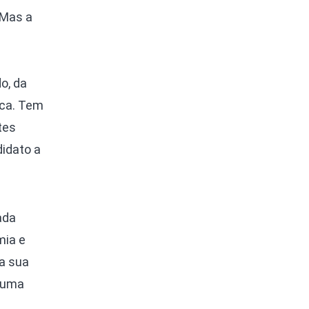
 Mas a
o, da
ica. Tem
tes
didato a
ada
mia e
na sua
s uma