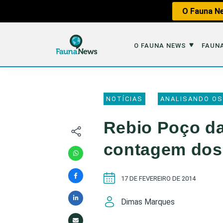
O Fauna Ne
O FAUNA NEWS
FAUNA
O Fauna News
Fauna em 
NOTÍCIAS
ANALISANDO OS
Sobre nós
Tráfico de An
Rebio Poço da
Equipe
Caça
contagem dos
Parceiros
Impactos dos
Republique
Perda de Hábi
17 DE FEVEREIRO DE 2014
Publique no Fauna
Dimas Marques
Contato/Mídia Kit