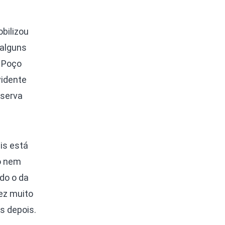
obilizou
 alguns
e Poço
vidente
eserva
is está
o nem
do o da
ez muito
s depois.