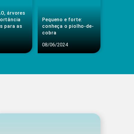
O, árvores
portância
Pequeno e forte:
s para as
conheça o piolho-de-
cobra
08/06/2024