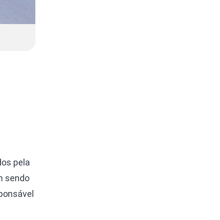
dos pela
am sendo
ponsável