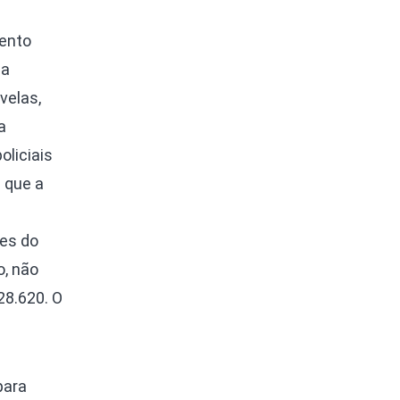
ento
la
velas,
a
oliciais
 que a
es do
o, não
28.620. O
para