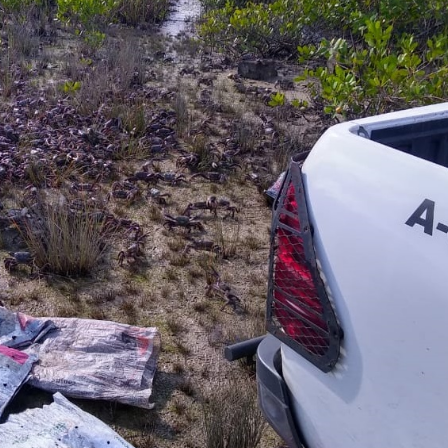
Olha o Bicho!
Photo Animal
Políticas Públ
Saúde, Bicho 
Segunda Cha
Túnel do Tem
Universo Cetr