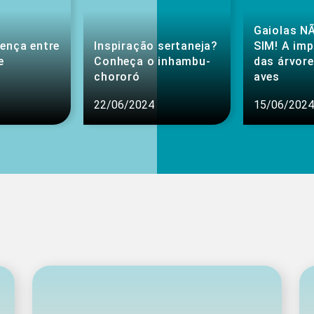
Gaiolas NÃ
rença entre
Inspiração sertaneja?
SIM! A im
e
Conheça o inhambu-
das árvore
chororó
aves
22/06/2024
15/06/2024