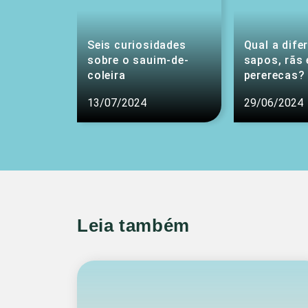
Seis curiosidades
Qual a dife
sobre o sauim-de-
sapos, rãs 
coleira
pererecas?
13/07/2024
29/06/2024
Leia também