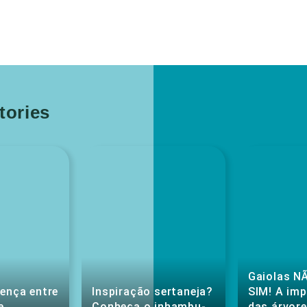
ories
Gaiolas NÃ
rença entre
Inspiração sertaneja?
SIM! A im
e
Conheça o inhambu-
das árvore