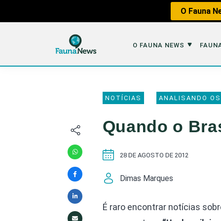
O Fauna Ne
O FAUNA NEWS
FAUNA
O Fauna News
Fauna em 
NOTÍCIAS
ANALISANDO OS
Sobre nós
Tráfico de An
Quando o Bras
Equipe
Caça
Parceiros
Impactos dos
28 DE AGOSTO DE 2012
Republique
Perda de Hábi
Dimas Marques
Publique no Fauna
Contato/Mídia Kit
É raro encontrar notícias sobre