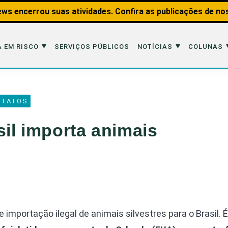
ws encerrou suas atividades. Confira as publicações de no
 EM RISCO
SERVIÇOS PÚBLICOS
NOTÍCIAS
COLUNAS
Risco
Notícias
Colunas
 FATOS
imais
Reportagens
Aquáticos
il importa animais
Analisando os Fatos
Educação Amb
 Transportes
Entrevistas
Fauna e Tran
tat
Web Stories
Invertebrados
Na Linha de F
Observação d
 importação ilegal de animais silvestres para o Brasil. É d