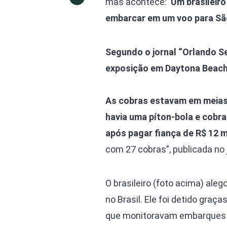
mas acontece:
“Um brasileiro
embarcar em um voo para São
Segundo o jornal “Orlando S
exposição em Daytona Beach
As cobras estavam em meias 
havia uma píton-bola e cobras
após pagar fiança de R$ 12 mi
com 27 cobras”, publicada no 
O brasileiro (foto acima) ale
no Brasil. Ele foi detido gra
que monitoravam embarques e