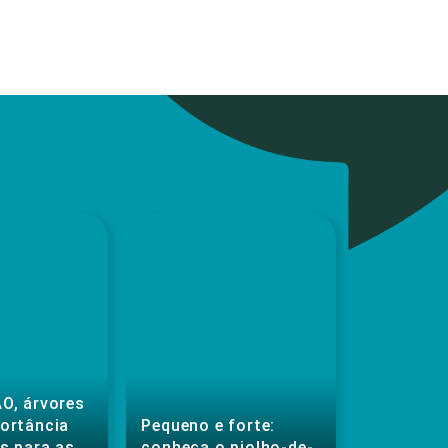
O, árvores
portância
Pequeno e forte:
s para as
conheça o piolho-de-