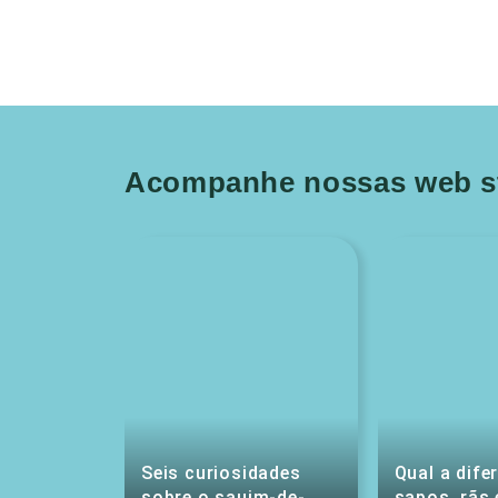
Acompanhe nossas web st
Seis curiosidades
Qual a dife
sobre o sauim-de-
sapos, rãs 