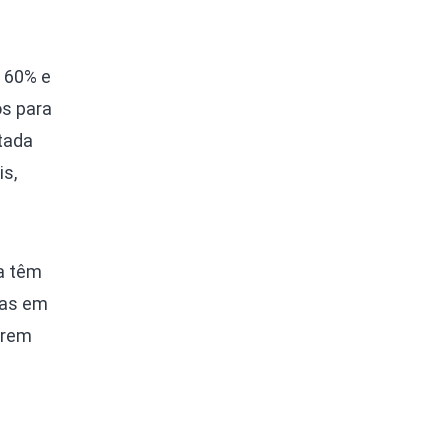
e 60% e
os para
tada
is,
ia têm
das em
erem