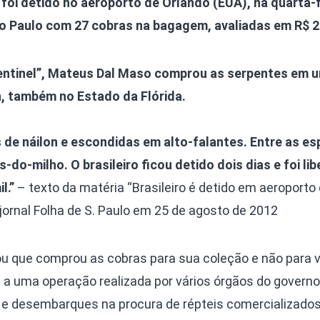
 foi detido no aeroporto de Orlando (EUA), na quarta-f
Olha o Bicho!
 Paulo com 27 cobras na bagagem, avaliadas em R$ 20
Photo Animal
Políticas Públ
entinel”, Mateus Dal Maso comprou as serpentes em 
Saúde, Bicho 
, também no Estado da Flórida.
Segunda Cha
Túnel do Tem
de náilon e escondidas em alto-falantes. Entre as es
Universo Cetr
-do-milho. O brasileiro ficou detido dois dias e foi li
l.”
– texto da matéria “Brasileiro é detido em aeroporto
jornal Folha de S. Paulo em 25 de agosto de 2012
gou que comprou as cobras para sua coleção e não para 
ças a uma operação realizada por vários órgãos do govern
 desembarques na procura de répteis comercializados