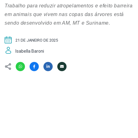
Hábitat
Contato/Mídia
Invertebra
Trabalho para reduzir atropelamentos e efeito barreira
Kit
Na Linha d
em animais que vivem nas copas das árvores está
Livros do 
Observaçã
sendo desenvolvido em AM, MT e Suriname.
Nova Gera
Olha o Bic
#VotePor
21 DE JANEIRO DE 2025
Photo Ani
Missão Fa
Políticas 
Isabella Baroni
Cursos
Saúde, Bic
Segunda C
Túnel do 
Universo C