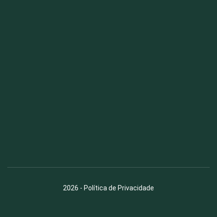
Fauna News
Licença
Creative Commons – Atribuição-SemDerivações 4.0
Internacional
2026
-
Política de Privacidade