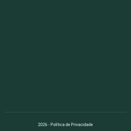
Fauna News
Licença
Creative Commons – Atribuição-SemDerivações 4.0
Internacional
2026
-
Política de Privacidade