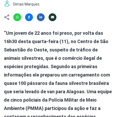
Hábitat
Contato/Mídia
Invertebra
Dimas Marques
Kit
Na Linha d
Livros do 
Observaçã
Nova Gera
Olha o Bic
“Um jovem de 22 anos foi preso, por volta das
#VotePor
Photo Ani
16h30 desta quarta-feira (11), no Centro de São
Missão Fa
Políticas 
Cursos
Sebastião do Oeste, suspeito de tráfico de
Saúde, Bic
animais silvestres, que é o comércio ilegal de
Segunda C
espécies protegidas. Segundo as primeiras
Túnel do 
Universo C
informações ele preparou um carregamento com
quase 100 pássaros da fauna silvestre brasileira
que seria levado de van para Alagoas. Uma equipe
de cinco policiais da Polícia Militar de Meio
Ambiente (PMMA) participou da ação e faz a
contagem e reconhecimento das espécies.