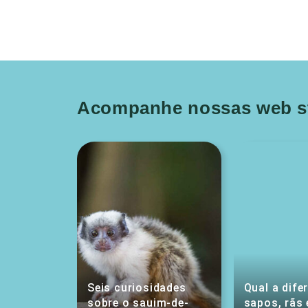
Acompanhe nossas web st
Seis curiosidades
Qual a dife
sobre o sauim-de-
sapos, rãs 