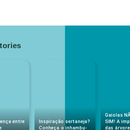
ories
Gaiolas NÃ
rença entre
Inspiração sertaneja?
SIM! A im
e
Conheça o inhambu-
das árvore