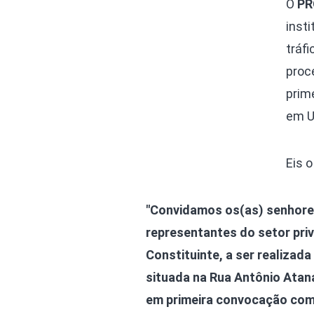
O
PR
insti
tráfi
proc
prim
em U
Eis 
"
Convidamos os(as) senhores(
representantes do setor priv
Constituinte, a ser realizad
situada na Rua Antônio Atanás
em primeira convocação com