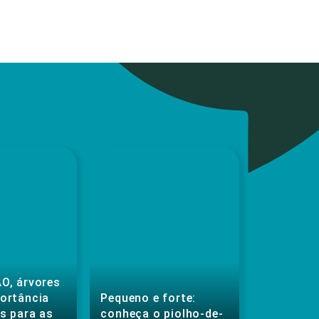
O, árvores
portância
Pequeno e forte:
s para as
conheça o piolho-de-