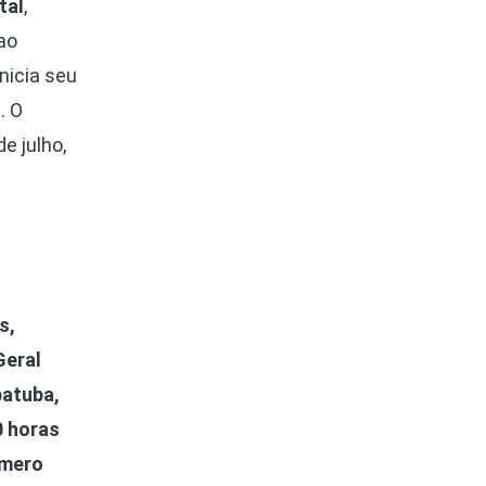
tal
,
ao
nicia seu
. O
e julho,
s,
Geral
batuba,
0 horas
úmero