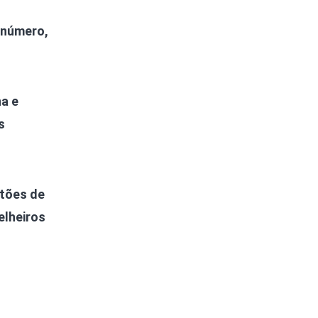
 número,
a e
s
stões de
lheiros