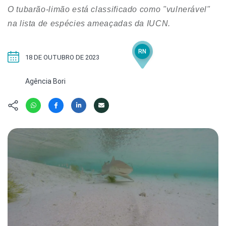
Hábitat
Contato/Mídia
Invertebra
O tubarão-limão está classificado como "vulnerável"
Kit
Na Linha d
na lista de espécies ameaçadas da IUCN.
Livros do 
Observaçã
Nova Gera
Olha o Bic
RN
18 DE OUTUBRO DE 2023
#VotePor
Photo Ani
Missão Fa
Agência Bori
Políticas 
Cursos
Saúde, Bic
Segunda C
Túnel do 
Universo C