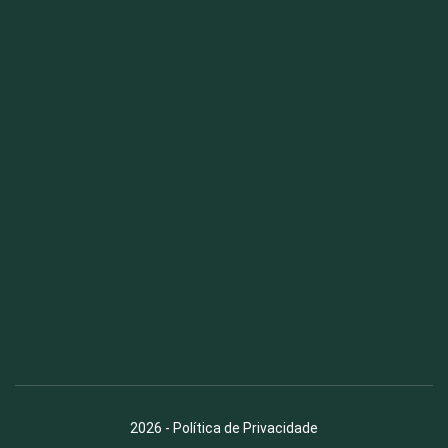
Fauna News
Licença
Creative Commons – Atribuição-SemDerivações 4.0
Internacional
2026
-
Política de Privacidade