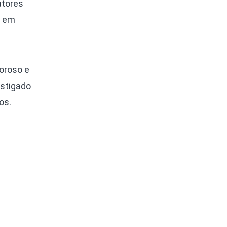
atores
a em
roroso e
estigado
os.