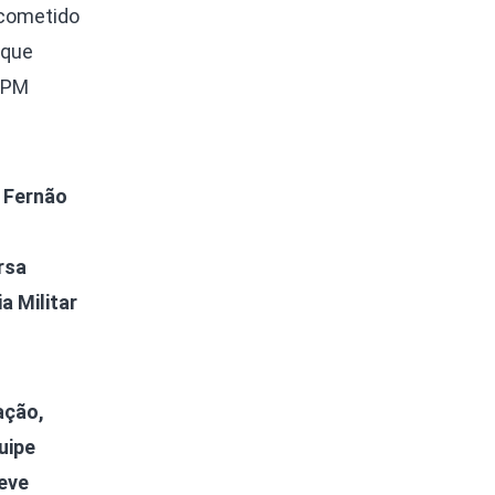
 cometido
 que
a PM
a Fernão
rsa
a Militar
ação,
uipe
eve