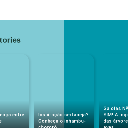
ories
Gaiolas NÃ
rença entre
Inspiração sertaneja?
SIM! A im
e
Conheça o inhambu-
das árvore
chororó
aves