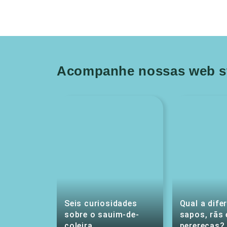
Acompanhe nossas web st
Seis curiosidades
Qual a dife
sobre o sauim-de-
sapos, rãs 
coleira
pererecas?