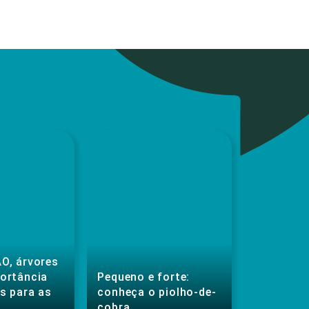
O, árvores
portância
Pequeno e forte:
s para as
conheça o piolho-de-
cobra