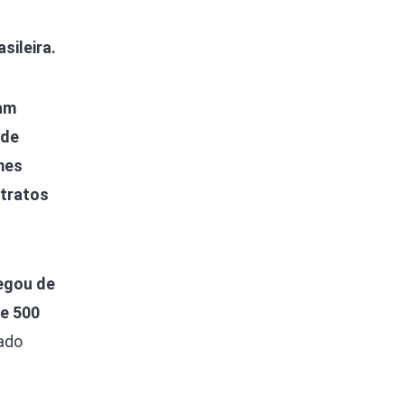
sileira.
ram
 de
mes
-tratos
regou de
de 500
cado