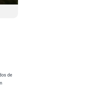
dos de
em