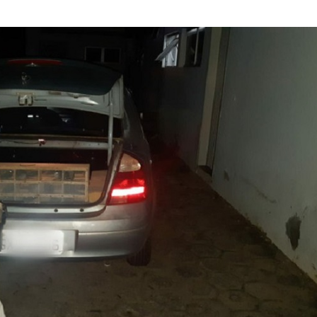
Olha o Bicho!
Photo Animal
Políticas Públ
Saúde, Bicho 
Segunda Cha
Túnel do Tem
Universo Cetr