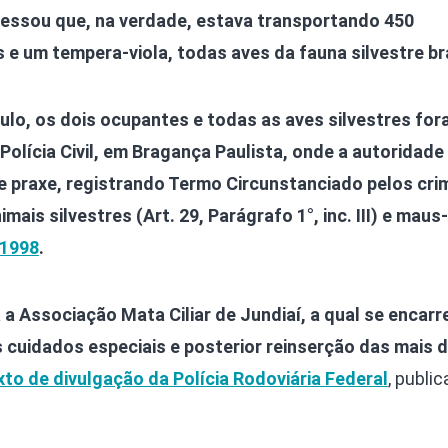
essou que, na verdade, estava transportando 450
s e um tempera-viola, todas aves da fauna silvestre bra
ículo, os dois ocupantes e todas as aves silvestres fo
olícia Civil, em Bragança Paulista, onde a autoridade
 praxe, registrando Termo Circunstanciado pelos cri
mais silvestres (Art. 29, Parágrafo 1°, inc. III) e maus
/1998
.
 a Associação Mata Ciliar de Jundiaí, a qual se encar
s cuidados especiais e posterior reinserção das mais 
xto de divulgação da Polícia Rodoviária Federal
, publi