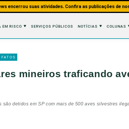
ws encerrou suas atividades. Confira as publicações de no
 EM RISCO
SERVIÇOS PÚBLICOS
NOTÍCIAS
COLUNAS
Risco
Notícias
Colunas
 FATOS
imais
Reportagens
Aquáticos
tares mineiros traficando av
Analisando os Fatos
Educação Amb
 Transportes
Entrevistas
Fauna e Tran
tat
Web Stories
Invertebrados
os são detidos em SP com mais de 500 aves silvestres ilega
Na Linha de F
Observação d