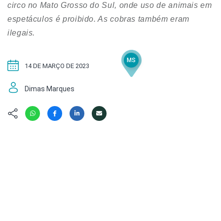
Hábitat
Contato/Mídia
circo no Mato Grosso do Sul, onde uso de animais em
Invertebra
Kit
espetáculos é proibido. As cobras também eram
Na Linha d
ilegais.
Livros do 
Observaçã
Nova Gera
Olha o Bic
MS
#VotePor
Photo Ani
14 DE MARÇO DE 2023
Missão Fa
Políticas 
Dimas Marques
Cursos
Saúde, Bic
Segunda C
Túnel do 
Universo C