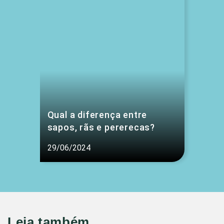
Qual a diferença entre
sapos, rãs e pererecas?
29/06/2024
Leia também