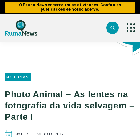
O Fauna News encerrou suas atividades. Confira as
publicações de nosso acervo.
Sobre nós
O Fauna
Fauna
Notícias
News
em
Equipe
Risco
Tráfico de
Reportagens
Parceiros
NOTÍCIAS
Sobre nós
Caça
Analisando
Tráfico de
Republiqu
os Fatos
Equipe
Animais
Impactos 
Photo Animal – As lentes na
Publique n
Perda de H
Entrevistas
Parceiros
Caça
Reportage
Contato/Mí
fotografia da vida selvagem –
Analisando
Web Stories
Republique
Impactos
Parte I
Aquáticos
dos
Entrevista
Transportes
Publique no
Educação 
Fauna
08 DE SETEMBRO DE 2017
Perda de
Fauna e Tr