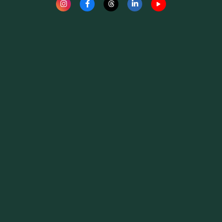
Fauna News
Licença
Creative Commons – Atribuição-SemDerivações 4.0
Internacional