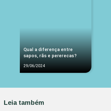
Qual a diferença entre
sapos, rãs e pererecas?
29/06/2024
Leia também