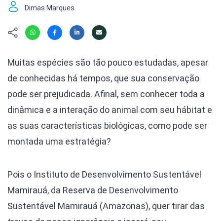
Hábitat
Contato/Mídia
Invertebra
Dimas Marques
Kit
Na Linha d
Livros do 
Observaçã
Nova Gera
Olha o Bic
Muitas espécies são tão pouco estudadas, apesar
#VotePor
Photo Ani
de conhecidas há tempos, que sua conservação
Missão Fa
Políticas 
Cursos
pode ser prejudicada. Afinal, sem conhecer toda a
Saúde, Bic
dinâmica e a interação do animal com seu hábitat e
Segunda C
as suas características biológicas, como pode ser
Túnel do 
Universo C
montada uma estratégia?
Pois o Instituto de Desenvolvimento Sustentável
Mamirauá, da Reserva de Desenvolvimento
Sustentável Mamirauá (Amazonas), quer tirar das