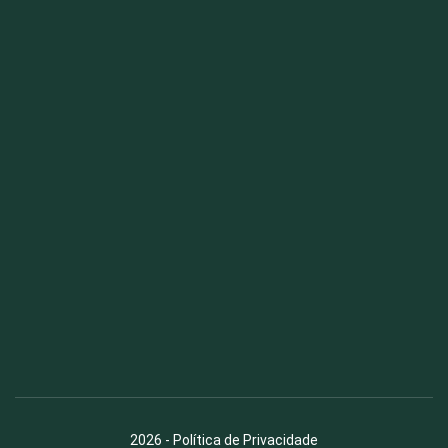
Fauna News
Licença
Creative Commons – Atribuição-SemDerivações 4.0
Internacional
2026
-
Política de Privacidade