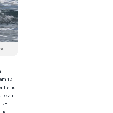
co
m
ram 12
entre os
s foram
os –
s as