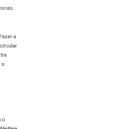
escas,
Fazer a
circular
tre
 o
 o
plástico
,