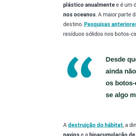
plástico anualmente
e é um d
nos oceanos
. A maior parte 
destino.
Pesquisas anteriore
resíduos sólidos nos botos-ci
Desde que
ainda não
os botos-
se algo m
A
destruição do hábitat
, a d
navios
e a
bioacumulação de