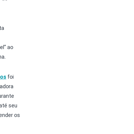
ta
el” ao
ma.
tos
foi
sadora
urante
até seu
ender os