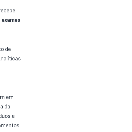
 recebe
a
exames
to de
nalíticas
ram em
da da
duos e
pamentos