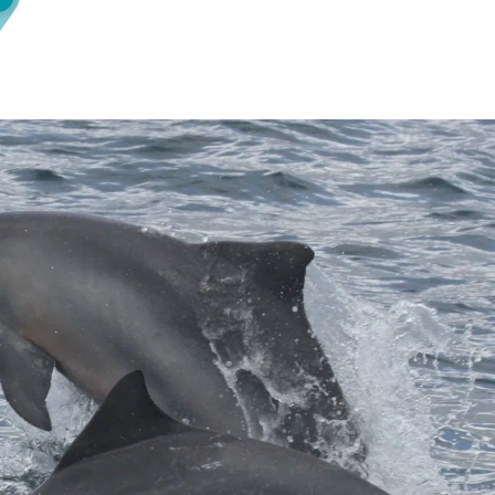
Olha o Bicho!
Photo Animal
Políticas Públ
Saúde, Bicho 
Segunda Cha
Túnel do Tem
Universo Cetr