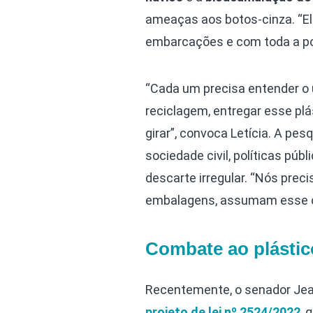
ameaças aos botos-cinza. “El
embarcações e com toda a pol
“Cada um precisa entender o u
reciclagem, entregar esse pl
girar”, convoca Letícia. A pe
sociedade civil, políticas púb
descarte irregular. “Nós prec
embalagens, assumam esse c
Combate ao plástic
Recentemente, o senador Jean
projeto de lei nº 2524/2022
, 