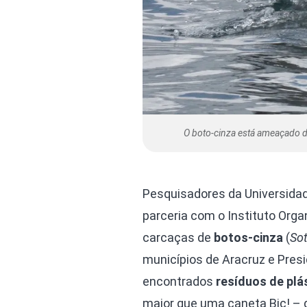
O boto-cinza está ameaçado d
Pesquisadores da Universidad
parceria com o Instituto Orga
carcaças de
botos-cinza
(
Sot
municípios de Aracruz e Pres
encontrados
resíduos de plá
maior que uma caneta Bic! – d