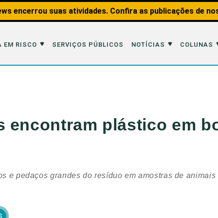
ws encerrou suas atividades. Confira as publicações de no
 EM RISCO
SERVIÇOS PÚBLICOS
NOTÍCIAS
COLUNAS
Risco
Notícias
Colunas
imais
Reportagens
Aquáticos
 encontram plástico em bo
Analisando os Fatos
Educação Amb
 Transportes
Entrevistas
Fauna e Tran
tat
Web Stories
Invertebrados
cos e pedaços grandes do resíduo em amostras de animais 
Na Linha de F
Observação d
S