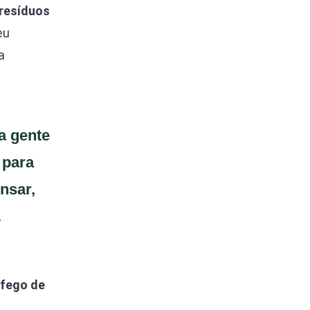
 resíduos
eu
a
a gente
 para
ensar,
.
áfego de