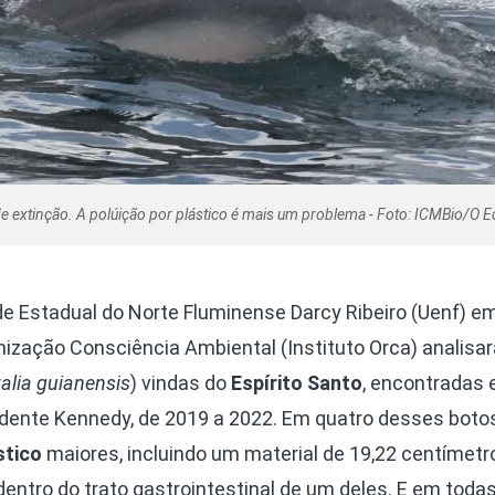
e extinção. A polúição por plástico é mais um problema - Foto: ICMBio/O E
e Estadual do Norte Fluminense Darcy Ribeiro (Uenf) e
nização Consciência Ambiental (Instituto Orca) analisa
alia guianensis
) vindas do
Espírito Santo
, encontradas 
idente Kennedy, de 2019 a 2022. Em quatro desses boto
stico
maiores, incluindo um material de 19,22 centímetr
entro do trato gastrointestinal de um deles. E em toda