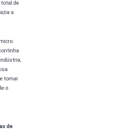
total de
azia a
micro.
continha
ndústria,
cisa
de tomar
de o
das de