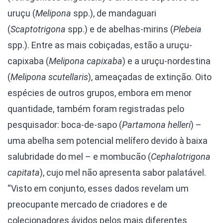
uruçu (
Melipona
spp.), de mandaguari
(
Scaptotrigona
spp.) e de abelhas-mirins (
Plebeia
spp.). Entre as mais cobiçadas, estão a uruçu-
capixaba (
Melipona capixaba
) e a uruçu-nordestina
(
Melipona scutellaris
), ameaçadas de extinção. Oito
espécies de outros grupos, embora em menor
quantidade, também foram registradas pelo
pesquisador: boca-de-sapo (
Partamona helleri
) –
uma abelha sem potencial melífero devido à baixa
salubridade do mel – e mombucão (
Cephalotrigona
capitata
), cujo mel não apresenta sabor palatável.
“Visto em conjunto, esses dados revelam um
preocupante mercado de criadores e de
colecionadores ávidos pelos mais diferentes