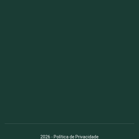
Fauna News
Licença
Creative Commons – Atribuição-SemDerivações 4.0
Internacional
2026
-
Política de Privacidade