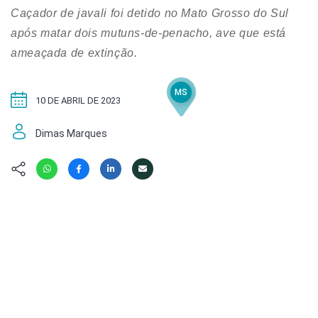
Hábitat
Contato/Mídia
Invertebra
Caçador de javali foi detido no Mato Grosso do Sul
Kit
Na Linha d
após matar dois mutuns-de-penacho, ave que está
Livros do 
Observaçã
ameaçada de extinção.
Nova Gera
Olha o Bic
#VotePor
MS
Photo Ani
10 DE ABRIL DE 2023
Missão Fa
Políticas 
Cursos
Dimas Marques
Saúde, Bic
Segunda C
Túnel do 
Universo C