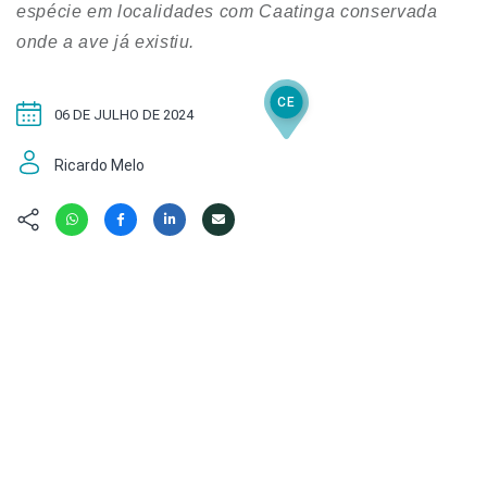
Hábitat
Contato/Mídia
espécie em localidades com Caatinga conservada
Invertebra
Kit
onde a ave já existiu.
Na Linha d
Livros do 
Observaçã
CE
Nova Gera
Olha o Bic
06 DE JULHO DE 2024
#VotePor
Photo Ani
Ricardo Melo
Missão Fa
Políticas 
Cursos
Saúde, Bic
Segunda C
Túnel do 
Universo C