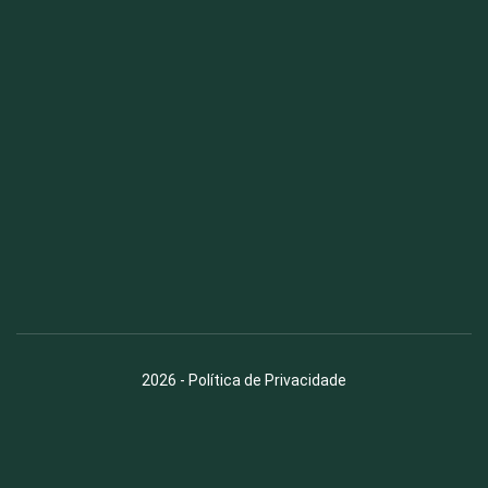
Fauna News
Licença
Creative Commons – Atribuição-SemDerivações 4.0
Internacional
2026
-
Política de Privacidade