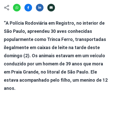
Hábitat
Contato/Mídia
Invertebra
Kit
Na Linha d
Livros do 
Observaçã
“A Polícia Rodoviária em Registro, no interior de
Nova Gera
Olha o Bic
São Paulo, apreendeu 30 aves conhecidas
#VotePor
Photo Ani
popularmente como Trinca Ferro, transportadas
Missão Fa
Políticas 
ilegalmente em caixas de leite na tarde deste
Cursos
Saúde, Bic
domingo (2). Os animais estavam em um veículo
Segunda C
conduzido por um homem de 39 anos que mora
Túnel do 
em Praia Grande, no litoral de São Paulo. Ele
Universo C
estava acompanhado pelo filho, um menino de 12
anos.