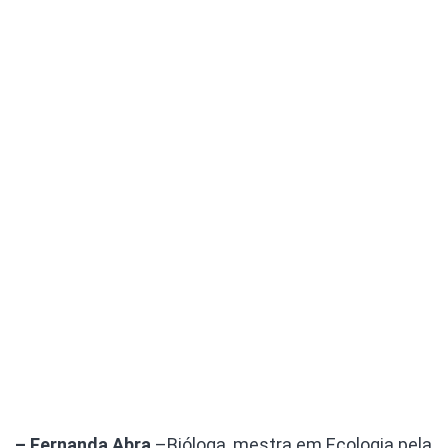
– Fernanda Abra
–Bióloga, mestra em Ecologia pela