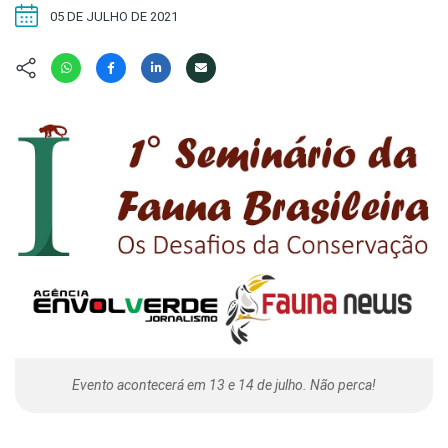
Hábitat
Contato/Mídia
Invertebra
05 DE JULHO DE 2021
Kit
Na Linha d
Livros do 
Observaçã
Nova Gera
Olha o Bic
#VotePor
Photo Ani
Missão Fa
Políticas 
Cursos
Saúde, Bic
Segunda C
Túnel do 
Universo C
Evento acontecerá em 13 e 14 de julho. Não perca!