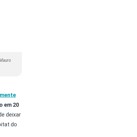
 Mauro
lmente
io em 20
de deixar
itat do