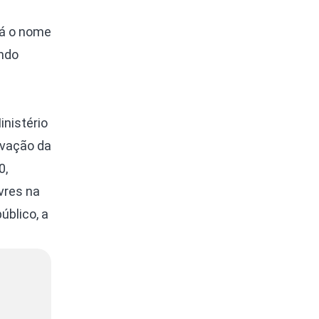
dá o nome
endo
inistério
rvação da
0,
vres na
úblico, a