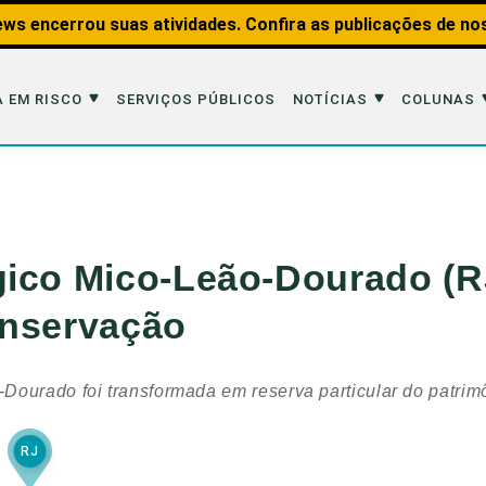
ws encerrou suas atividades. Confira as publicações de no
 EM RISCO
SERVIÇOS PÚBLICOS
NOTÍCIAS
COLUNAS
Risco
Notícias
Colunas
imais
Reportagens
Aquáticos
ico Mico-Leão-Dourado (R
Analisando os Fatos
Educação Amb
onservação
 Transportes
Entrevistas
Fauna e Tran
tat
Web Stories
Invertebrados
Dourado foi transformada em reserva particular do patrim
Na Linha de F
Observação d
RJ