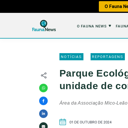
O Fauna Ne
O FAUNA NEWS
FAUNA
O Fauna News
Fauna em 
NOTÍCIAS
REPORTAGENS
Sobre nós
Tráfico de An
Parque Ecológ
Equipe
Caça
unidade de c
Parceiros
Impactos dos
Republique
Perda de Hábi
Área da Associação Mico-Leão-
Publique no Fauna
Contato/Mídia Kit
01 DE OUTUBRO DE 2024