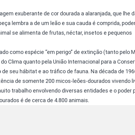
agem exuberante de cor dourada a alaranjada, que lhe 
cabeça lembra a de um leão e sua cauda é comprida, pod
imal se alimenta de frutas, néctar, insetos e pequenos
ado como espécie “em perigo” de extinção (tanto pelo M
o Clima quanto pela União Internacional para a Conse
 de seu hábitat e ao tráfico de fauna. Na década de 196
tência de somente 200 micos-leões-dourados vivendo li
ito trabalho envolvendo diversas entidades e o poder p
urados é de cerca de 4.800 animais.