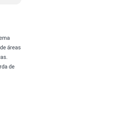
stema
 de áreas
ras.
rda de