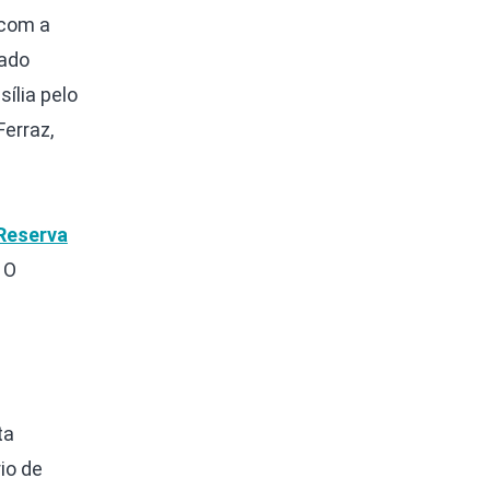
 com a
rado
ília pelo
Ferraz,
1
Reserva
. O
ta
io de