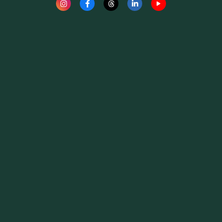
Fauna News
Licença
Creative Commons – Atribuição-SemDerivações 4.0
Internacional