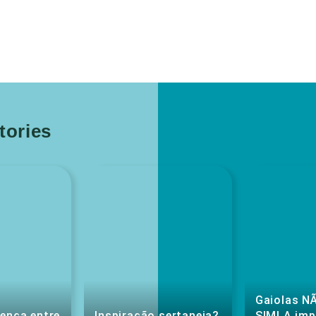
ories
Gaiolas NÃ
rença entre
Inspiração sertaneja?
SIM! A im