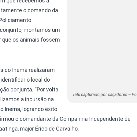
Assim que recebemos a
iatamente o comando da
Policiamento
m conjunto, montamos um
r que os animais fossem
tes do Inema realizaram
dentificar o local do
ção conjunta. “Por volta
Tatu capturado por caçadores – Fo
lizamos a incursão na
o Inema, logrando êxito
 afirmou o comandante da Companhia Independente de
atinga, major Érico de Carvalho.