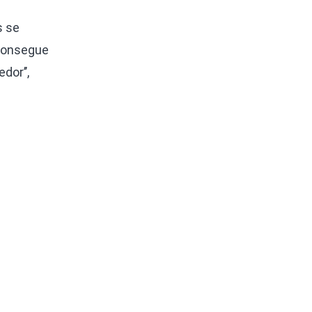
s se
 consegue
dor’’,