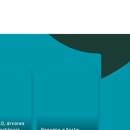
O, árvores
portância
Pequeno e forte: