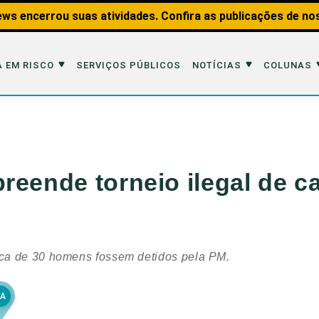
ws encerrou suas atividades. Confira as publicações de no
 EM RISCO
SERVIÇOS PÚBLICOS
NOTÍCIAS
COLUNAS
Risco
Notícias
Colunas
imais
Reportagens
Aquáticos
eende torneio ilegal de ca
Analisando os Fatos
Educação Amb
 Transportes
Entrevistas
Fauna e Tran
tat
Web Stories
Invertebrados
ca de 30 homens fossem detidos pela PM.
Na Linha de F
Observação d
BA