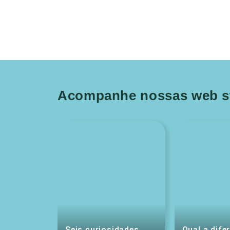
Acompanhe nossas web st
Seis curiosidades
Qual a dife