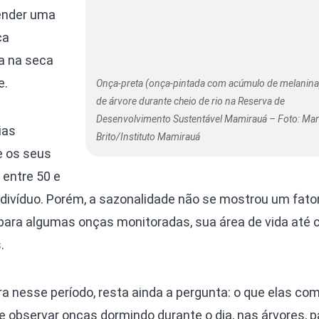
fender uma
ça
a na seca
e.
Onça-preta (onça-pintada com acúmulo de melanina)
de árvore durante cheio de rio na Reserva de
Desenvolvimento Sustentável Mamirauá – Foto: Ma
ias
Brito/Instituto Mamirauá
e os seus
 entre 50 e
indivíduo. Porém, a sazonalidade não se mostrou um fato
, para algumas onças monitoradas, sua área de vida até
.
ra nesse período, resta ainda a pergunta: o que elas c
de observar onças dormindo durante o dia, nas árvores, p