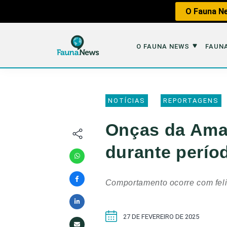
O Fauna Ne
O FAUNA NEWS
FAUNA
O Fauna News
Fauna em 
NOTÍCIAS
REPORTAGENS
Sobre nós
Tráfico de An
Onças da Ama
Equipe
Caça
durante perío
Parceiros
Impactos dos
Republique
Perda de Hábi
Comportamento ocorre com fel
Publique no Fauna
Contato/Mídia Kit
27 DE FEVEREIRO DE 2025