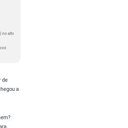
 no alto
rcos
r de
 chegou a
omem?
ara