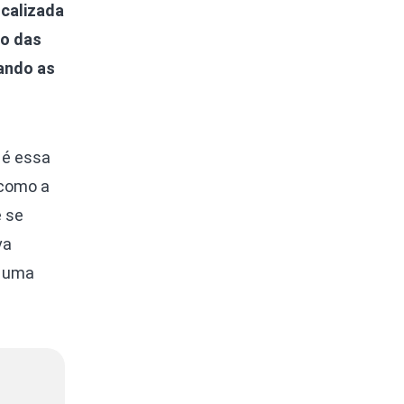
ocalizada
do das
dando as
 é essa
 como a
e se
va
É uma