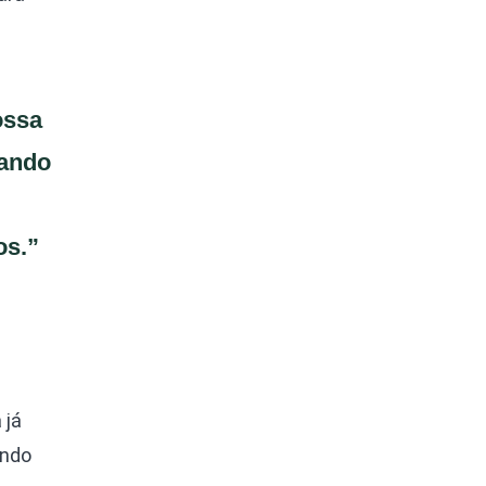
ossa
dando
os.”
 já
endo