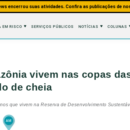
ws encerrou suas atividades. Confira as publicações de no
 EM RISCO
SERVIÇOS PÚBLICOS
NOTÍCIAS
COLUNAS
Risco
Notícias
Colunas
imais
Reportagens
Aquáticos
zônia vivem nas copas das
Analisando os Fatos
Educação Amb
do de cheia
 Transportes
Entrevistas
Fauna e Tran
tat
Web Stories
Invertebrados
inos que vivem na Reserva de Desenvolvimento Sustentáv
Na Linha de F
Observação d
AM