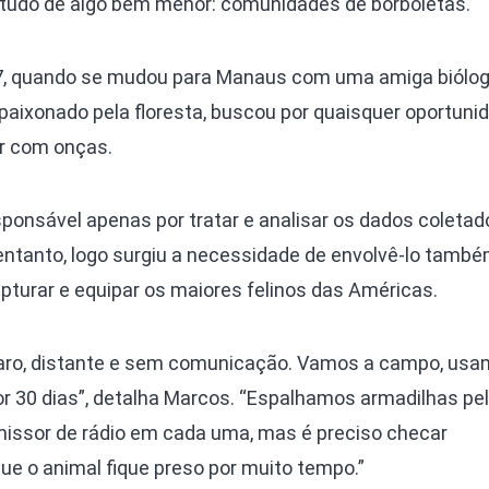
tudo de algo bem menor: comunidades de borboletas.
7, quando se mudou para Manaus com uma amiga biólog
paixonado pela floresta, buscou por quaisquer oportuni
ar com onças.
sponsável apenas por tratar e analisar os dados coletad
entanto, logo surgiu a necessidade de envolvê-lo tamb
turar e equipar os maiores felinos das Américas.
, caro, distante e sem comunicação. Vamos a campo, us
or 30 dias”, detalha Marcos. “Espalhamos armadilhas pe
missor de rádio em cada uma, mas é preciso checar
ue o animal fique preso por muito tempo.”