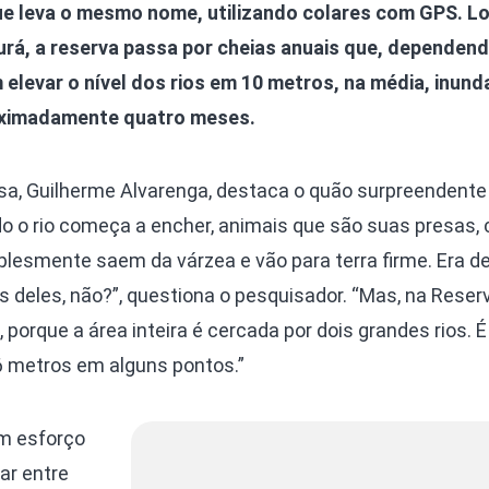
ue leva o mesmo nome, utilizando colares com GPS. L
urá, a reserva passa por cheias anuais que, dependen
elevar o nível dos rios em 10 metros, na média, inun
roximadamente quatro meses.
isa, Guilherme Alvarenga, destaca o quão surpreendente
 o rio começa a encher, animais que são suas presas,
plesmente saem da várzea e vão para terra firme. Era d
s deles, não?”, questiona o pesquisador. “Mas, na Reser
porque a área inteira é cercada por dois grandes rios. 
6 metros em alguns pontos.”
um esforço
ar entre