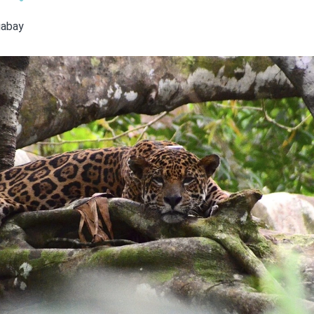
Olha o Bicho!
gabay
Photo Animal
Políticas Públ
Saúde, Bicho 
Segunda Cha
Túnel do Tem
Universo Cetr