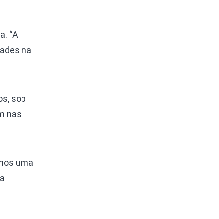
a. “A
dades na
os, sob
ém nas
amos uma
la