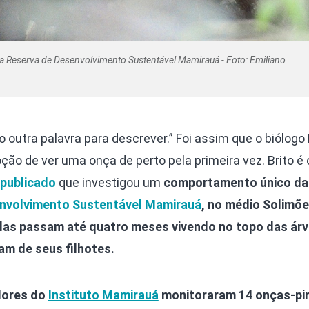
na Reserva de Desenvolvimento Sustentável Mamirauá - Foto: Emiliano
enho outra palavra para descrever.” Foi assim que o biólog
ção de ver uma onça de perto pela primeira vez. Brito é 
-publicado
que investigou um
comportamento único da
nvolvimento Sustentável Mamirauá
, no médio Solimõe
 elas passam até quatro meses vivendo no topo das árv
am de seus filhotes.
dores do
Instituto Mamirauá
monitoraram 14 onças-pi