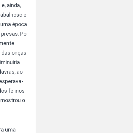
 e, ainda,
rabalhoso e
m uma época
 presas. Por
lmente
a das onças
iminuiria
lavras, ao
 esperava-
los felinos
 mostrou o
ara uma