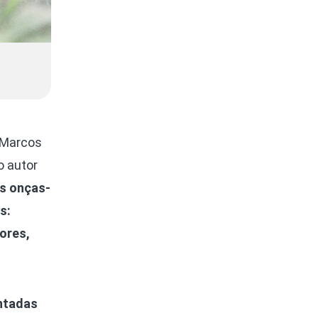
o Marcos
o autor
s onças-
s:
ores,
ntadas