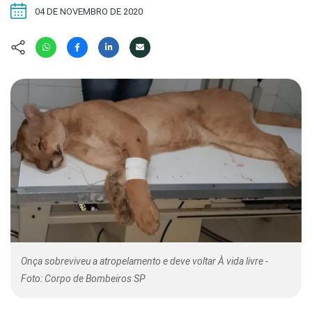
Hábitat
Contato/Mídia
Invertebra
04 DE NOVEMBRO DE 2020
Kit
Na Linha d
Livros do 
Observaçã
Nova Gera
Olha o Bic
#VotePor
Photo Ani
Missão Fa
Políticas 
Cursos
Saúde, Bic
Segunda C
Túnel do 
Universo C
Onça sobreviveu a atropelamento e deve voltar À vida livre -
Foto: Corpo de Bombeiros SP