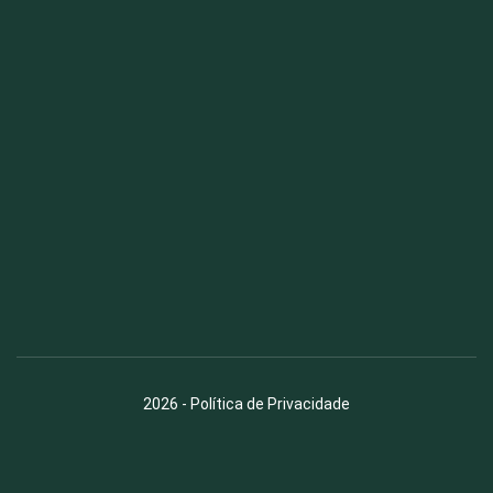
Fauna News
Licença
Creative Commons – Atribuição-SemDerivações 4.0
Internacional
2026
-
Política de Privacidade