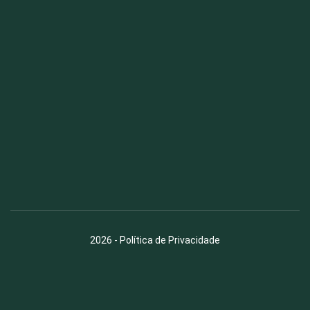
Fauna News
Licença
Creative Commons – Atribuição-SemDerivações 4.0
Internacional
2026
-
Política de Privacidade