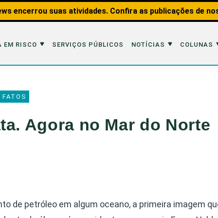
ws encerrou suas atividades. Confira as publicações de no
 EM RISCO
SERVIÇOS PÚBLICOS
NOTÍCIAS
COLUNAS
Risco
Notícias
Colunas
 FATOS
imais
Reportagens
Aquáticos
ta. Agora no Mar do Norte
Analisando os Fatos
Educação Amb
 Transportes
Entrevistas
Fauna e Tran
tat
Web Stories
Invertebrados
Na Linha de F
Observação d
to de petróleo em algum oceano, a primeira imagem q