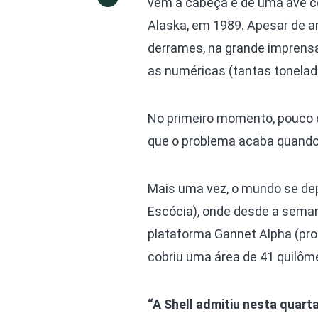
vem à cabeça é de uma ave co
Alaska, em 1989. Apesar de a
derrames, na grande imprensa
as numéricas (tantas tonelada
No primeiro momento, pouco o
que o problema acaba quando
Mais uma vez, o mundo se dep
Escócia), onde desde a seman
plataforma Gannet Alpha (prop
cobriu uma área de 41 quilôm
“A Shell admitiu nesta quart