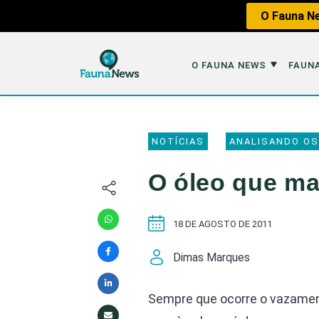
O Fauna Ne
O FAUNA NEWS
FAUNA
O Fauna News
Fauna em 
NOTÍCIAS
ANALISANDO OS
Sobre nós
Tráfico de An
O óleo que ma
Equipe
Caça
Parceiros
Impactos dos
18 DE AGOSTO DE 2011
Republique
Perda de Hábi
Dimas Marques
Publique no Fauna
Contato/Mídia Kit
Sempre que ocorre o vazamen