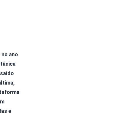
o no ano
itânica
 saído
ltima,
ataforma
em
das e