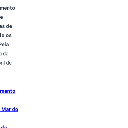
amento
de
es de
do os
Pela
o da
il de
zamento
o Mar do
 da