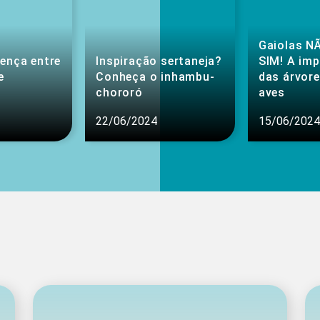
Gaiolas NÃ
rença entre
Inspiração sertaneja?
SIM! A im
e
Conheça o inhambu-
das árvore
chororó
aves
22/06/2024
15/06/2024