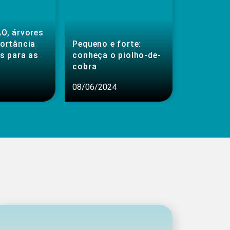
O, árvores
portância
Pequeno e forte:
s para as
conheça o piolho-de-
cobra
08/06/2024