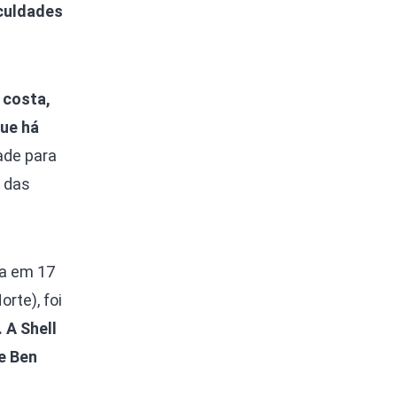
culdades
 costa,
que há
ade para
 das
da em 17
rte), foi
 A Shell
e Ben