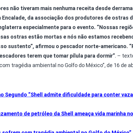
res não tiveram mais nenhuma receita desde derram
on Encalade, da associação dos produtores de ostras 
 Inglaterra especialmente para o evento. “Nossas regiõ
ssas ostras estão mortas e nós não estamos receben
so sustento”, afirmou o pescador norte-americano. “
 pescadores terem que tomar pílula para dormir”
. – text
om tragédia ambiental no Golfo do México”, de 16 de abr
imo Segundo “Shell admite dificuldade para conter va
azamento de petróleo da Shell ameaça vida marinha n
s sofrem com tragédia ambiental no Golfo do México”,