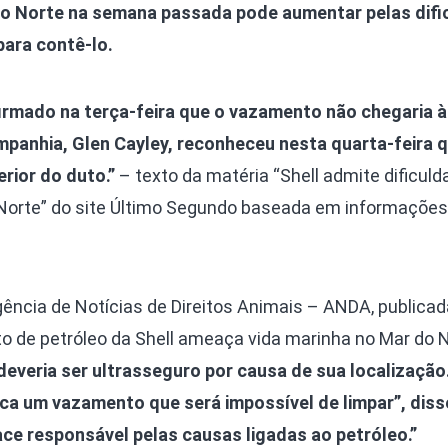
o Norte na semana passada pode aumentar pelas difi
para contê-lo.
irmado na terça-feira que o vazamento não chegaria à
mpanhia, Glen Cayley, reconheceu nesta quarta-feira 
rior do duto.”
– texto da matéria “Shell admite dificuld
Norte” do site Último Segundo baseada em informações
ência de Notícias de Direitos Animais – ANDA, publica
 de petróleo da Shell ameaça vida marinha no Mar do No
everia ser ultrasseguro por causa de sua localização.
ica um vazamento que será impossível de limpar”, diss
ce responsável pelas causas ligadas ao petróleo.”