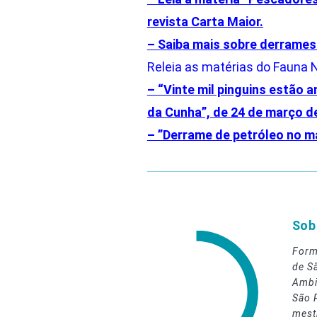
revista Carta Maior.
– Saiba mais sobre derrames 
Releia as matérias do Fauna
– “Vinte mil pinguins estão 
da Cunha”, de 24 de março d
– ”Derrame de petróleo no ma
Sob
Form
de S
Ambi
São 
mest