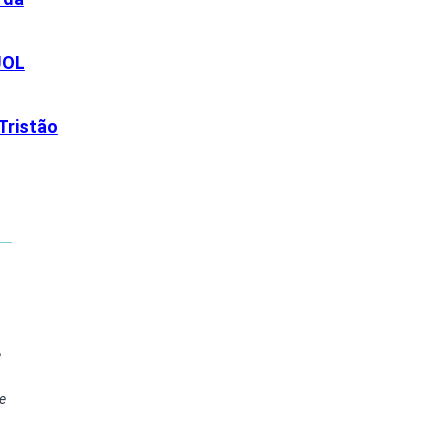
UOL
Tristão
e
e