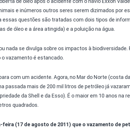
berta de óleo após o acidente com o navio Exxon Valde
Olha o Bicho!
nimais e inúmeros outros seres serem dizimados por e
Photo Animal
 essas questões são tratadas com dois tipos de infor
Políticas Públ
s de óleo e a área atingida) e a poluição na água.
Saúde, Bicho 
Segunda Cha
u nada se divulga sobre os impactos à biodiversidade.
Túnel do Tem
 o vazamento é estancado.
Universo Cetr
ara com um acidente. Agora, no Mar do Norte (costa d
a passada mais de 200 mil litros de petróleo já vazara
riedade da Shell e da Esso). É o maior em 10 anos na re
etros quadrados.
a-feira (17 de agosto de 2011) que o vazamento de pe