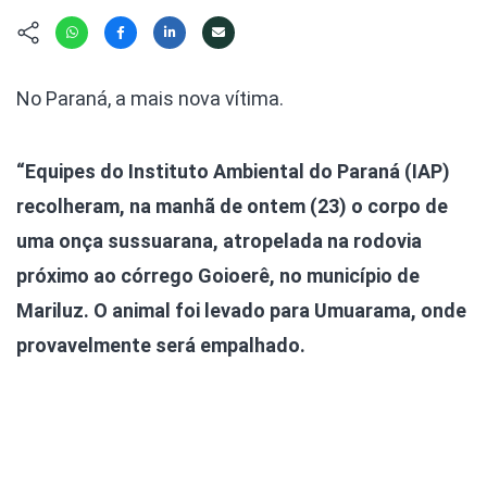
Hábitat
Contato/Mídia
Invertebra
Kit
Na Linha d
Livros do 
Observaçã
No Paraná, a mais nova vítima.
Nova Gera
Olha o Bic
#VotePor
Photo Ani
“Equipes do Instituto Ambiental do Paraná (IAP)
Missão Fa
Políticas 
Cursos
recolheram, na manhã de ontem (23) o corpo de
Saúde, Bic
uma onça sussuarana, atropelada na rodovia
Segunda C
próximo ao córrego Goioerê, no município de
Túnel do 
Universo C
Mariluz. O animal foi levado para Umuarama, onde
provavelmente será empalhado.