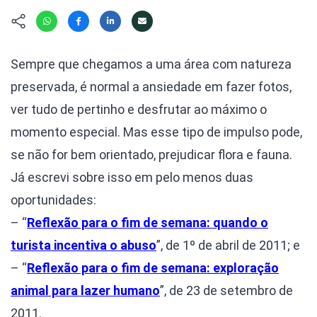
Hábitat
Contato/Mídia
Invertebra
Kit
Na Linha d
Livros do 
Observaçã
Sempre que chegamos a uma área com natureza
Nova Gera
Olha o Bic
preservada, é normal a ansiedade em fazer fotos,
#VotePor
Photo Ani
ver tudo de pertinho e desfrutar ao máximo o
Missão Fa
Políticas 
momento especial. Mas esse tipo de impulso pode,
Cursos
Saúde, Bic
se não for bem orientado, prejudicar flora e fauna.
Segunda C
Já escrevi sobre isso em pelo menos duas
Túnel do 
oportunidades:
Universo C
– “
Reflexão para o fim de semana: quando o
turista incentiva o abuso
”, de 1º de abril de 2011; e
– “
Reflexão para o fim de semana: exploração
animal para lazer humano
”, de 23 de setembro de
2011.