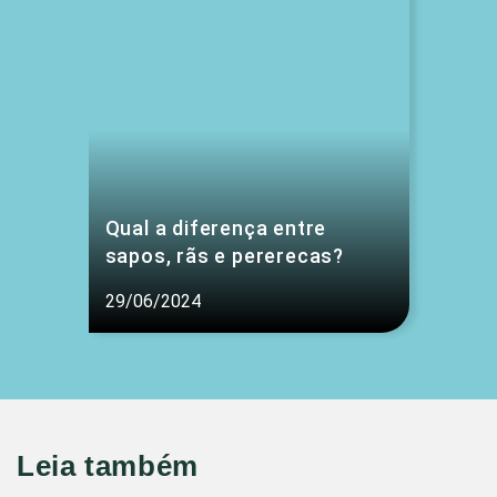
Qual a diferença entre
sapos, rãs e pererecas?
29/06/2024
Leia também