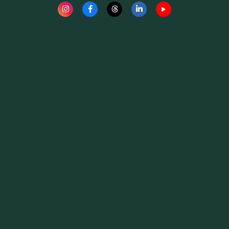
Fauna News
Licença
Creative Commons – Atribuição-SemDerivações 4.0
Internacional