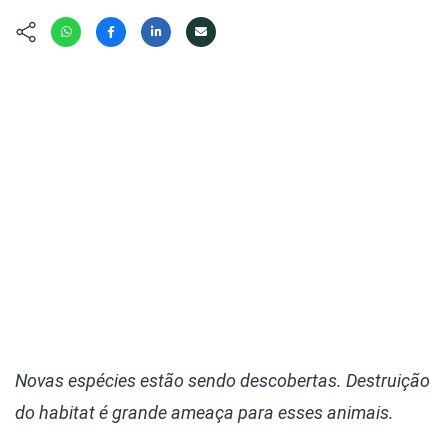
Hábitat
Contato/Mídia
Invertebra
Kit
Na Linha d
Livros do 
Observaçã
Nova Gera
Olha o Bic
#VotePor
Photo Ani
Missão Fa
Políticas 
Cursos
Saúde, Bic
Segunda C
Túnel do 
Universo C
Novas espécies estão sendo descobertas. Destruição
do habitat é grande ameaça para esses animais.