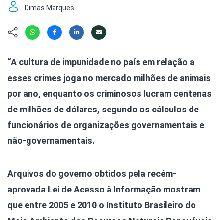
Hábitat
Contato/Mídia
Invertebra
Dimas Marques
Kit
Na Linha d
Livros do 
Observaçã
Nova Gera
Olha o Bic
“A cultura de impunidade no país em relação a
#VotePor
Photo Ani
esses crimes joga no mercado milhões de animais
Missão Fa
Políticas 
Cursos
por ano, enquanto os criminosos lucram centenas
Saúde, Bic
de milhões de dólares, segundo os cálculos de
Segunda C
funcionários de organizações governamentais e
Túnel do 
Universo C
não-governamentais.
Arquivos do governo obtidos pela recém-
aprovada Lei de Acesso à Informação mostram
que entre 2005 e 2010 o Instituto Brasileiro do