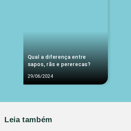
Qual a diferença entre
sapos, rãs e pererecas?
29/06/2024
Leia também